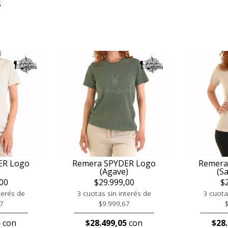
S
ER Logo
Remera SPYDER Logo
Remera
)
(Agave)
(S
00
$29.999,00
$
terés de
3 cuotas sin interés de
3 cuota
7
$9.999,67
5
con
$28.499,05
con
$28