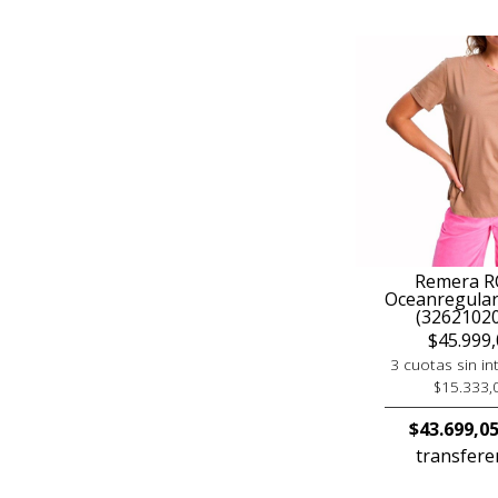
Remera R
Oceanregular
(3262102
$45.999,
3 cuotas sin in
$15.333,
$43.699,0
transfere