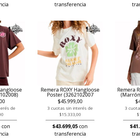
ncia
transferencia
tra
angloose
Remera ROXY Hangloose
Remera R
2102008)
Poster (3262102007
(Marrón
00
$45.999,00
$
terés de
3 cuotas sin interés de
3 cuota
00
$15.333,00
$
5
con
$43.699,05
con
$41
ncia
transferencia
tra