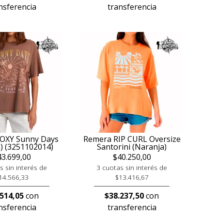
nsferencia
transferencia
OXY Sunny Days
Remera RIP CURL Oversize
) (3251102014)
Santorini (Naranja)
43.699,00
$40.250,00
s sin interés de
3 cuotas sin interés de
14.566,33
$13.416,67
.514,05
con
$38.237,50
con
nsferencia
transferencia