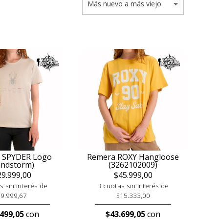
 SPYDER Logo
Remera ROXY Hangloose
andstorm)
(3262102009)
29.999,00
$45.999,00
s sin interés de
3 cuotas sin interés de
$9.999,67
$15.333,00
.499,05
con
$43.699,05
con