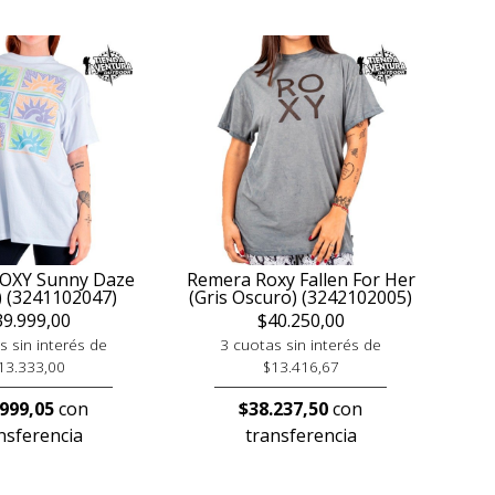
OXY Sunny Daze
Remera Roxy Fallen For Her
) (3241102047)
(Gris Oscuro) (3242102005)
39.999,00
$40.250,00
s sin interés de
3 cuotas sin interés de
13.333,00
$13.416,67
.999,05
con
$38.237,50
con
nsferencia
transferencia