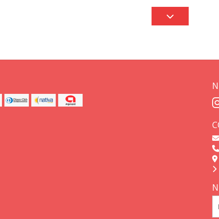
N
C
N