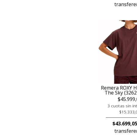
transfere
Remera ROXY H
The Sky (326
$45.999,
3 cuotas sin in
$15.333,
$43.699,0
transfere