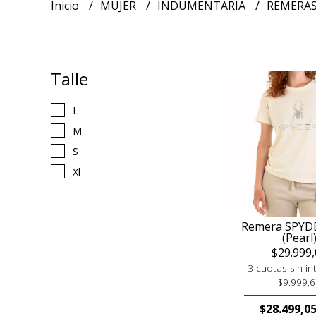
Inicio
MUJER
INDUMENTARIA
REMERA
Talle
L
M
S
Xl
Remera SPYD
(Pearl
$29.999,
3 cuotas sin in
$9.999,6
$28.499,0