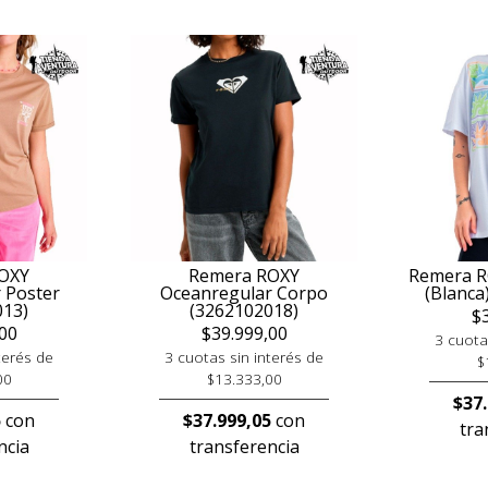
OXY
Remera ROXY
Remera R
 Poster
Oceanregular Corpo
(Blanca
013)
(3262102018)
$
00
$39.999,00
3 cuota
terés de
3 cuotas sin interés de
$
00
$13.333,00
$37
5
con
$37.999,05
con
tra
ncia
transferencia