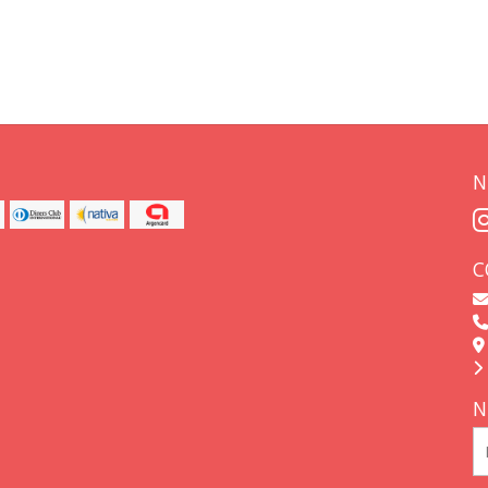
N
C
N