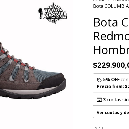
Bota COLUMBIA
Bota 
Redmo
Hombr
$229.900,
5% OFF
co
Precio final:
$
3
cuotas sin
Ver cuotas y d
Talle 1