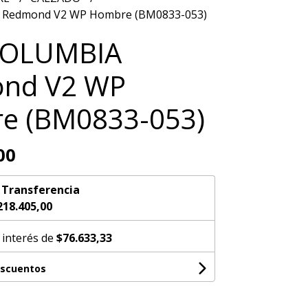
 Redmond V2 WP Hombre (BM0833-053)
COLUMBIA
nd V2 WP
e (BM0833-053)
00
n
Transferencia
218.405,00
 interés de
$76.633,33
escuentos