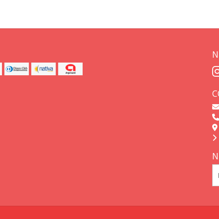
N
C
N