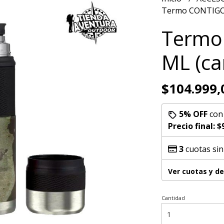
Termo CONTIGO 
Termo
ML (ca
$104.999,
5% OFF
co
Precio final:
$
3
cuotas sin
Ver cuotas y d
Cantidad