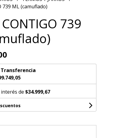
739 ML (camuflado)
 CONTIGO 739
muflado)
00
n
Transferencia
99.749,05
 interés de
$34.999,67
escuentos